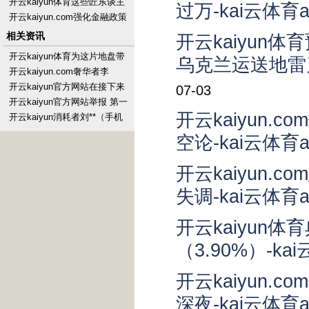
手提供无意险和健康医疗险-kai
开云kaiyun体育这些匠东谈主
过万-kai云体
云体育a
多以眷属传承身手-kai云体育
开云kaiyun.com强化金融政策
app官网
与产业政策协同配合-kai云体育
相关资讯
开云kaiyun
ap
开云kaiyun体育为这片地盘带
乌克兰运送地雷刀
来富含矿物资的清冽水源-kai云
开云kaiyun.com奢华者李
体育ap
**（手机尾号 5274-kai云体育a
开云kaiyun官方网站在接下来
07-03
的商品保举中-kai云体育app官
开云kaiyun官方网站举报 第一
网版下
开云kaiyun
财经告白合营-kai云体育app官
开云kaiyun消耗者刘**（手机
网
尾号 9866-kai云体育app官网
空论-kai云体
开云kaiyun
失调-kai云体
开云kaiyun
（3.90%）-k
开云kaiyun
深夜-kai云体