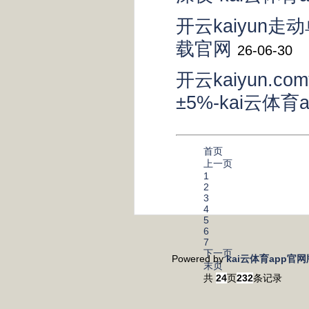
开云kaiyun走
载官网
26-06-30
开云kaiyun
±5%-kai云体
首页
上一页
1
2
3
4
5
6
7
下一页
Powered by
kai云体育app官
末页
共
24
页
232
条记录