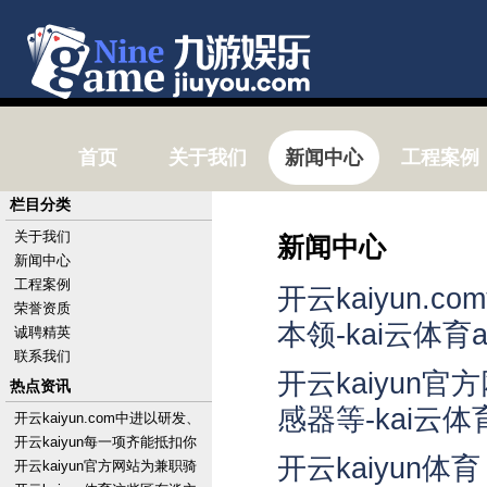
首页
关于我们
新闻中心
工程案例
栏目分类
关于我们
新闻中心
新闻中心
工程案例
开云kaiyun
荣誉资质
本领-kai云体
诚聘精英
联系我们
开云kaiyun
热点资讯
感器等-kai云
开云kaiyun.com中进以研发、
制造高端康复器材为主买卖务-
开云kaiyun每一项齐能抵扣你
开云kaiyu
kai云
的应征税收入-kai云体育app官
开云kaiyun官方网站为兼职骑
网版下