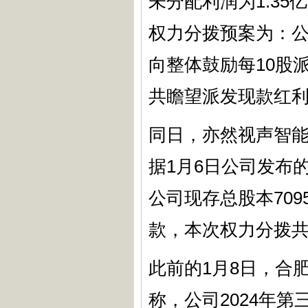
未分配利润为1.35
权力分拨预案为：公司
向整体鼓励每10股
共瞻望派发现款红利1
同日，亦然视声智能
据1月6日公司发布
公司现存总股本709
款，本次权力分拨共计
此前的1月8日，合
称，公司2024年