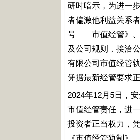
研时暗示，为进一
者偏激他利益关系者
号——市值经管》
及公司规则，接洽
有限公司市值经管
凭据最新经管要求
2024年12月5
市值经管责任，进
投资者正当权力，
《市值经管轨制》