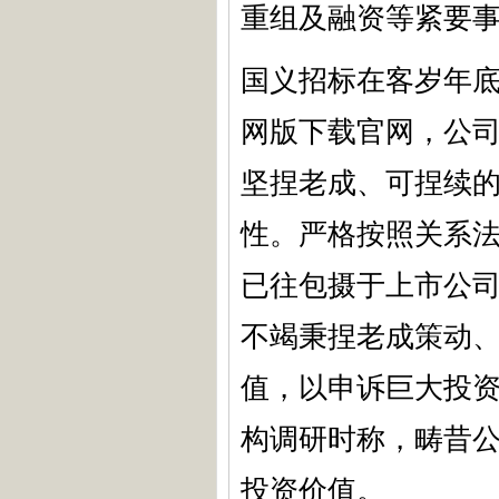
重组及融资等紧要
国义招标在客岁年底
网版下载官网，公
坚捏老成、可捏续
性。严格按照关系
已往包摄于上市公司
不竭秉捏老成策动
值，以申诉巨大投
构调研时称，畴昔
投资价值。