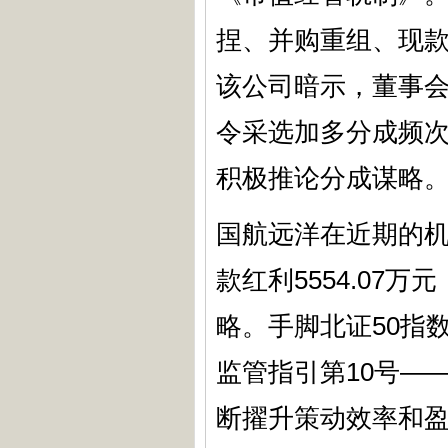
捏、并购重组、现
该公司暗示，董事
令采选加多分成频
积极推论分成谋略
国航远洋在近期的机
款红利5554.07
略。手脚北证50指
监管指引第10号—
断擢升策动效率和