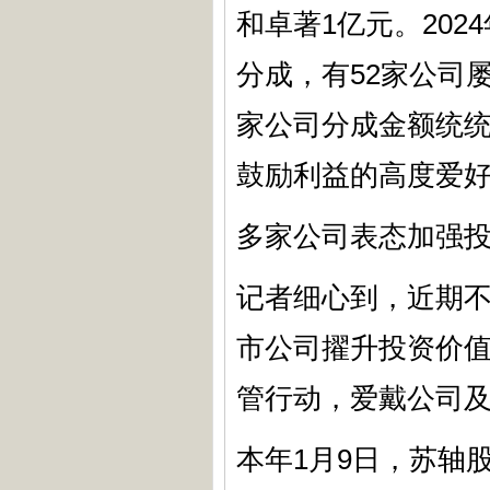
和卓著1亿元。20
分成，有52家公司屡
家公司分成金额统统2
鼓励利益的高度爱
多家公司表态加强
记者细心到，近期
市公司擢升投资价
管行动，爱戴公司
本年1月9日，苏轴