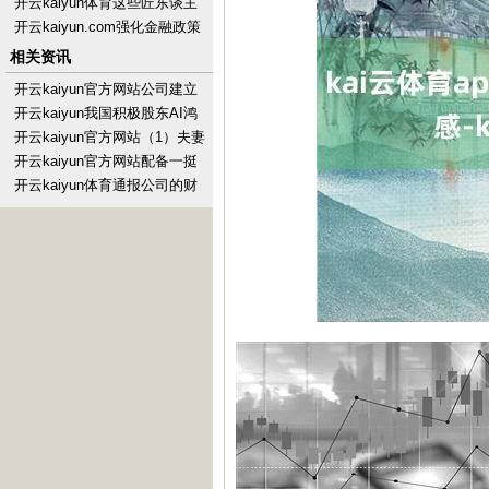
手提供无意险和健康医疗险-kai
开云kaiyun体育这些匠东谈主
云体育a
多以眷属传承身手-kai云体育
开云kaiyun.com强化金融政策
app官网
与产业政策协同配合-kai云体育
相关资讯
ap
开云kaiyun官方网站公司建立
于2011年-kai云体育app官网版
开云kaiyun我国积极股东AI鸿
下
沟常识产权布局-kai云体育app
开云kaiyun官方网站（1）夫妻
官网
星在天干看坐支-kai云体育app
开云kaiyun官方网站配备一挺
官网
M240 机枪-kai云体育app官网
开云kaiyun体育通报公司的财
务和筹划状态-kai云体育app官
网版下