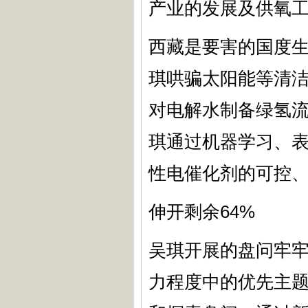
产业的发展及供氧
西藏是要害的国度
琪哄骗太阳能等清
对电解水制备绿氢
琪通过机器学习、
性电催化剂的可控
伸开剩余64%
吴琪开展的盘问牢
力程度中的优先主