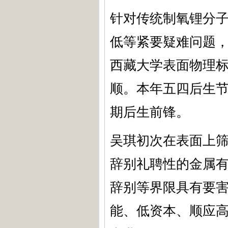
针对传统制氧锂分
低等紧要疑难问题，
西藏大学表面物理
顺。本年五四后生
期后生前锋。
吴琪初次在表面上
辞别礼聘性的金属
辞别等界限具有要
能、低资本、顺应