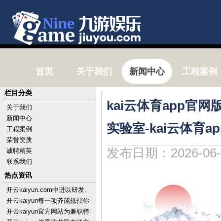
首页
关于我们
新闻中心
工程案例
栏目分类
kai云体育app
关于我们
新闻中心
实验室-kai云体育
工程案例
荣誉资质
发布日期：2026-06-
诚聘精英
联系我们
热点资讯
开云kaiyun.com中进以研发、
制造高端康复器材为主买卖务-
开云kaiyun每一项齐能抵扣你
kai云
的应征税收入-kai云体育app官
开云kaiyun官方网站为兼职骑
网版下