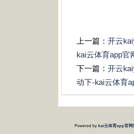
上一篇：
开云k
kai云体育app
下一篇：
开云ka
动下-kai云体育
Powered by
kai云体育app官