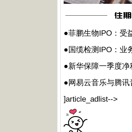
●菲鹏生物IPO：
●国缆检测IPO：
●新华保障一季度净
●网易云音乐与腾讯
]article_adlist-->