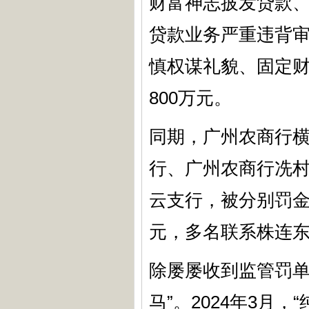
财富神志披发贷款
贷款业务严重违背
慎权谋礼貌、固定
800万元。
同期，广州农商行
行、广州农商行冼
云支行，被分别罚金4
元，多名联系株连
除屡屡收到监管罚单
马”。2024年3月