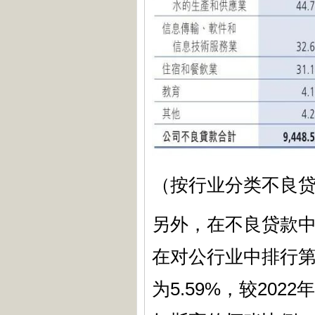
（按行业分类不良贷
另外，在不良贷款
在对公行业中排行第
为5.59%，较20