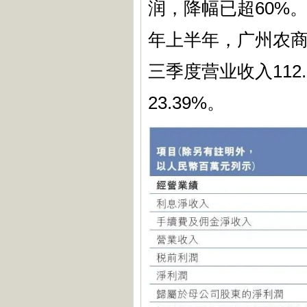
润，降幅已超60%。
年上半年，广州农商
三季度营业收入112
23.39%。