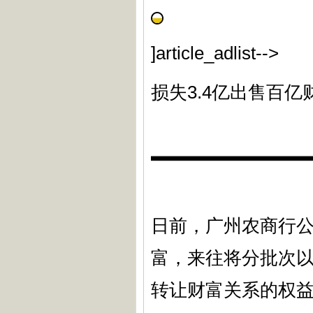
]article_adlist-->
损失3.4亿出售百亿
日前，广州农商行公
富，来往将分批次以现
转让财富关系的权