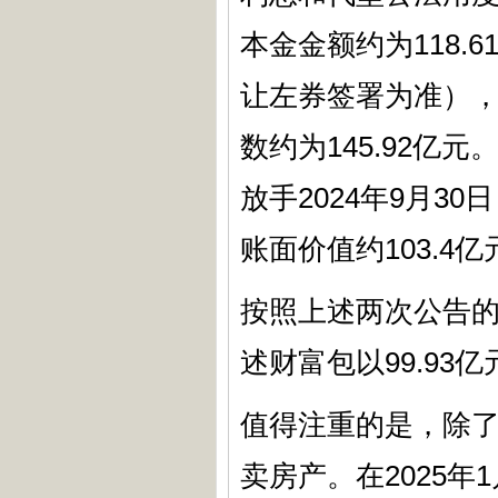
本金金额约为118.
让左券签署为准），
数约为145.92
放手2024年9月
账面价值约103.4亿
按照上述两次公告
述财富包以99.93
值得注重的是，除
卖房产。在2025