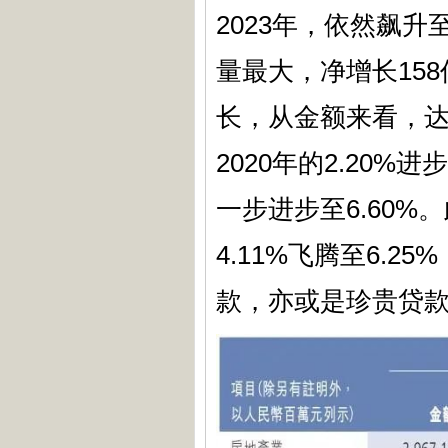
2023年，依然飙升
量最大，净增长15
长，从金额来看，达
2020年的2.20%进
一步进步至6.60%。
4.11%飞腾至6.2
款，亦或是珍贵贷