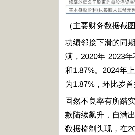
（主要财务数据截图
功绩邻接下滑的同
满，2020年-2023
和1.87%。2024
为1.87%，环比岁
固然不良率有所踏
款陆续飙升，自满
数据梳剃头现，在20