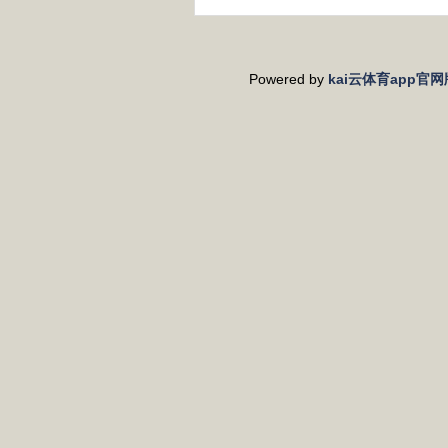
Powered by
kai云体育app官