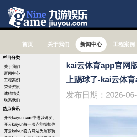
首页
关于我们
新闻中心
工程案例
栏目分类
kai云体育app
关于我们
新闻中心
上踢球了-kai云体
工程案例
荣誉资质
发布日期：2026-06-
诚聘精英
联系我们
热点资讯
开云kaiyun.com中进以研发、
制造高端康复器材为主买卖务-
开云kaiyun每一项齐能抵扣你
kai云
的应征税收入-kai云体育app官
开云kaiyun官方网站为兼职骑
网版下