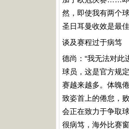
然，即使我有两个
圣日耳曼收效是最佳
谈及赛程过于病笃
德尚：“我无法对此
球员，这是官方规
赛越来越多。体魄
致姿首上的倦怠，
会正在致力于争取
很病笃，海外比赛