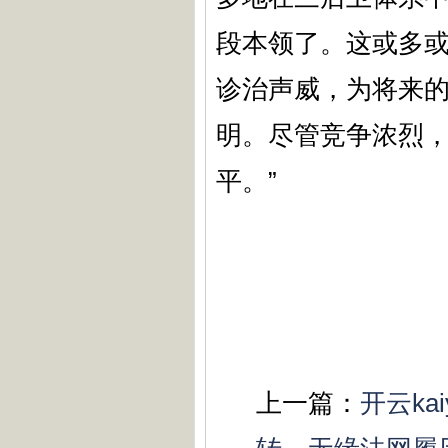
段本领了。这或多
诊治声威，为将来
明。尽管竞争浓烈
平。”
上一篇：
开云ka