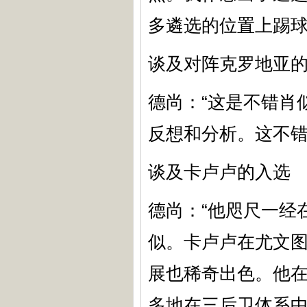
多遴选的位置上踢球
谈及对阵克罗地亚
德尚：“这是不错肖
反想和分析。这不错
谈及卡卢卢的入选
德尚：“他咫尺一经
似。卡卢卢在尤文图
展也稀奇出色。他
多地在三后卫体系