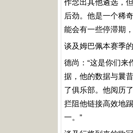
作念出其他遴选，
后劲。他是一个稀
能会有一些停滞期，
谈及姆巴佩本赛季
德尚：“这是你们来
据，他的数据与曩
了俱乐部。他阅历
拦阻他链接高效地
一。”