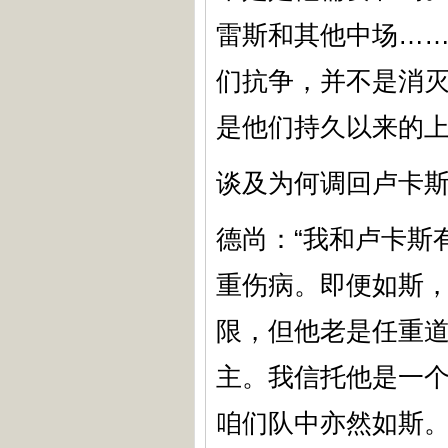
雷斯和其他中场…
们抗争，并不是消
是他们持久以来的上
谈及为何调回卢卡斯
德尚：“我和卢卡斯
重伤病。即便如斯
限，但他老是任重
主。我信托他是一
咱们队中亦然如斯