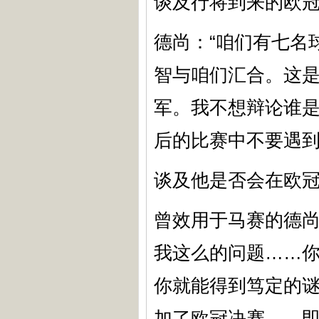
谈及行将到来的欧
德尚：“咱们有七名
智与咱们汇合。这
军。我不想辩论谁
后的比赛中不要遇到
谈及他是否会在欧
曾效用于马赛的德尚
我这么的问题……
你就能得到笃定的
加了欧冠决赛……