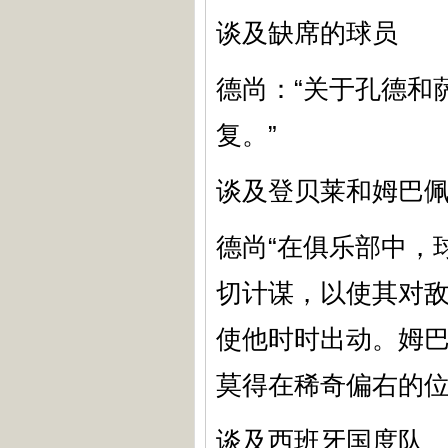
谈及缺席的球员
德尚：“关于孔德和
复。”
谈及登贝莱和姆巴
德尚“在俱乐部中，
切计谋，以使其对
使他时时出动。姆
莫得在稀奇偏右的位
谈及西班牙国度队