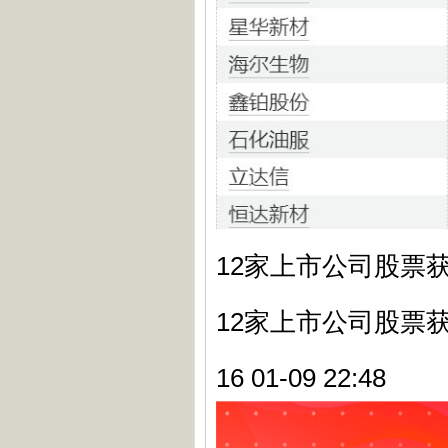
12家上市公司股票
12家上市公司股票
16 01-09 22:48