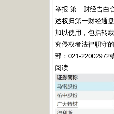
举报 第一财经告白
述权归第一财经通
加以使用，包括转
究侵权者法律职守的
部：021-22002972或
阅读