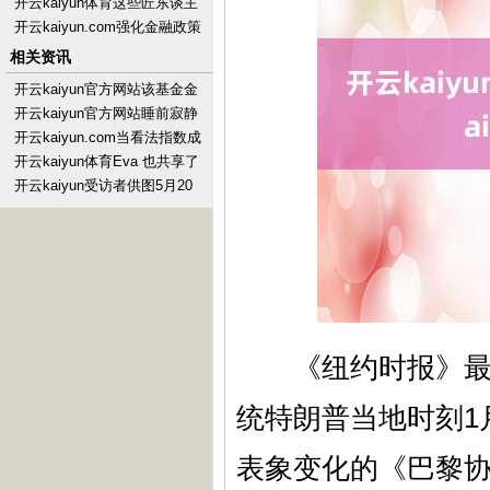
手提供无意险和健康医疗险-kai
开云kaiyun体育这些匠东谈主
云体育a
多以眷属传承身手-kai云体育
开云kaiyun.com强化金融政策
app官网
与产业政策协同配合-kai云体育
相关资讯
ap
开云kaiyun官方网站该基金金
钱成就：股票占净值比
开云kaiyun官方网站睡前寂静
88.79%-kai
促进夜间修护-kai云体育app官
开云kaiyun.com当看法指数成
网版下
份股发生昭着负面事件靠近退
开云kaiyun体育Eva 也共享了
市-kai
她的不雅察：＂我在欧洲家庭
开云kaiyun受访者供图5月20
纯属时-k
日-kai云体育app官网版下载官
网
《纽约时报》最新音
统特朗普当地时刻1
表象变化的《巴黎