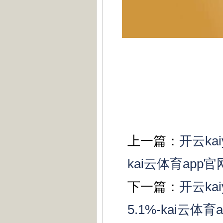
上一篇：
开云ka
kai云体育app
下一篇：
开云ka
5.1%-kai云体