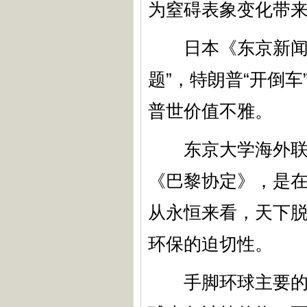
为窒碍表象变化带
日本《东京新闻》
题”，特朗普“开倒
普世价值不雅。
东京大学海外联系
《巴黎协定》，是
从永恒来看，天下
环保的迫切性。
手脚环球主要的温