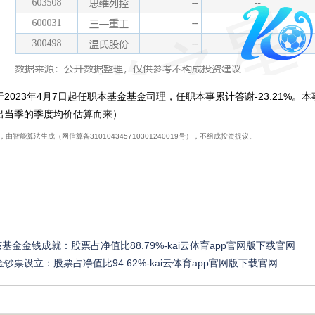
023年4月7日起任职本基金基金司理，任职本事累计答谢-23.21%。本
出当季的季度均价估算而来）
由智能算法生成（网信算备310104345710301240019号），不组成投资提议。
站该基金金钱成就：股票占净值比88.79%-kai云体育app官网版下载官网
该基金钞票设立：股票占净值比94.62%-kai云体育app官网版下载官网