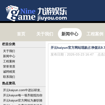
首页
关于我们
新闻中心
工程案例
栏目分类
开云kaiyun官方网站现款占净值比9.
关于我们
发布日期：2026-03-23 16:47 点
新闻中心
工程案例
荣誉资质
诚聘精英
联系我们
热点资讯
开云kaiyun.com中进以研发、
制造高端康复器材为主买卖务-
开云kaiyun每一项齐能抵扣你
kai云
的应征税收入-kai云体育app官
开云kaiyun官方网站为兼职骑
网版下