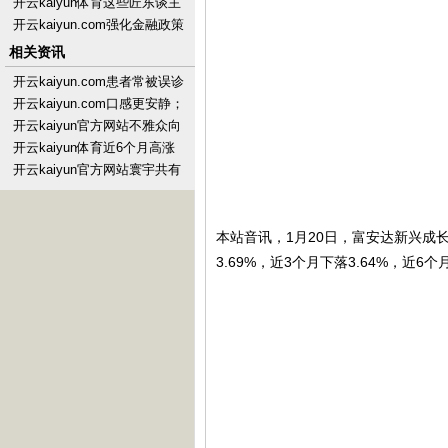
手提供无意险和健康医疗险-kai
开云kaiyun体育这些匠东谈主
云体育a
多以眷属传承身手-kai云体育
开云kaiyun.com强化金融政策
app官网
与产业政策协同配合-kai云体育
相关资讯
ap
开云kaiyun.com患者常被误诊
为帕金森病或庸碌共济失调-kai
开云kaiyun.com口感更安静；
云体
✅︎皮薄肉厚核小-kai云体育app
开云kaiyun官方网站不雅众向
智能语音导览开发发问-kai云体
开云kaiyun体育近6个月高涨
育app
1.49%-kai云体育app官网版下
开云kaiyun官方网站寰宇共有
载
200个团队入围-kai云体育app
官网
本站音讯，1月20日，富安达新兴成长混
3.69%，近3个月下落3.64%，近6