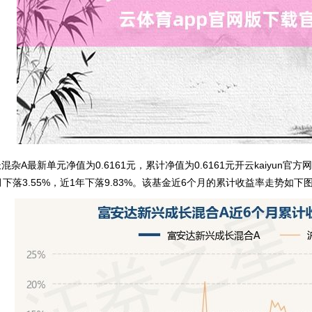
杂A最新单元净值为0.6161元，累计净值为0.6161元开云kaiyun
个月下落3.55%，近1年下落9.83%。该基金近6个月的累计收益率走势如下