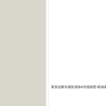
富安达新兴成长混杂A为混杂型-机动