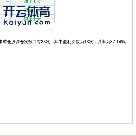
事重仓股调仓次数共有35次，其中盈利次数为13次，胜率为37.14%。